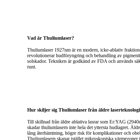
Vad är Thuliumlaser?
Thuliumlaser 1927nm är en modern, icke-ablativ fraktion
revolutionerar hudföryngring och behandling av pigmentfl
solskador. Tekniken är godkänd av FDA och används säker
runt.
Hur skiljer sig Thuliumlaser från äldre laserteknolog
Till skillnad från äldre ablativa lasrar som Er:YAG (2
skadar thuliumlasern inte hela det yttersta hudlagret. Äldr
lång återhämtning, högre risk för komplikationer och obe
Thuliumlasern skapar istället mikroskopiska värmezoner i