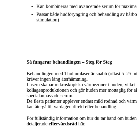
Kan kombineras med avancerade serum för maximal
Passar både hudföryngring och behandling av hårbot
stimulation)
Så fungerar behandlingen – Steg för Steg
Behandlingen med Thuliumlaser är snabb (oftast 5–25 mi
kräver ingen lång återhämtning.
Lasern skapar mikroskopiska värmezoner i huden, vilket 
kollagenproduktionen och gör huden mer mottaglig för a
specialanpassade serum.
De flesta patienter upplever endast mild rodnad och värme
kan återgå till vardagen direkt efter behandling.
För fullständig information om hur du tar hand om huden 
detaljerade
eftervårdsråd
här.