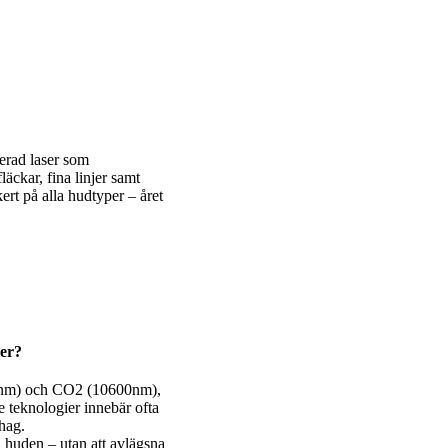
erad laser som
äckar, fina linjer samt
t på alla hudtyper – året
ier?
940nm) och CO2 (10600nm),
e teknologier innebär ofta
hag.
 huden – utan att avlägsna