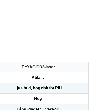
Er:YAG/CO2-laser
Ablativ
Ljus hud, hög risk för PIH
Hög
Lång (dagar till veckor)