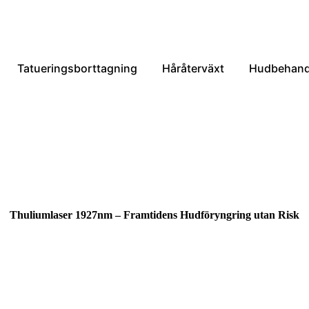
Tatueringsborttagning
Håråterväxt
Hudbehand
Thuliumlaser 1927nm – Framtidens Hudföryngring utan Risk